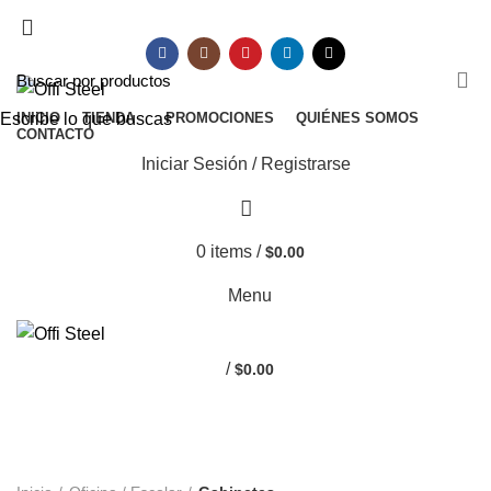
mauriciobeltran8010@gmail.com
Escribe lo que buscas
INICIO
TIENDA
PROMOCIONES
QUIÉNES SOMOS
CONTACTO
Iniciar Sesión / Registrarse
0
items
/
$
0.00
Menu
/
$
0.00
Gabinetes
CATEGORÍAS