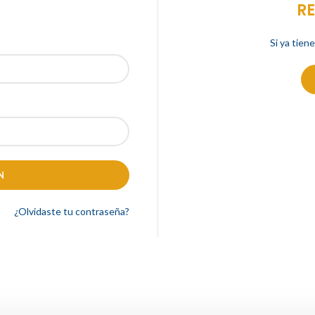
R
Si ya tiene
N
¿Olvidaste tu contraseña?