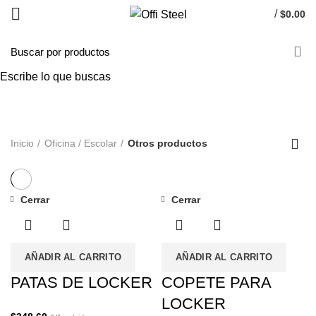
/
$
0.00
Otros productos
Escribe lo que buscas
Categorías
ALL
PRODUCTOS
OFICINA / ESCOLAR
71 PRODUCTOS
MÉDICO
5 PRODUCTOS
HOGAR
10 PRODUCTOS
Inicio
Oficina / Escolar
Otros productos
Cerrar
Cerrar
AÑADIR AL CARRITO
AÑADIR AL CARRITO
PATAS DE LOCKER
COPETE PARA
LOCKER