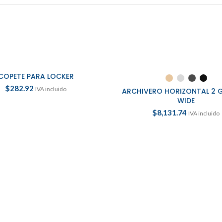
COPETE PARA LOCKER
AÑADIR AL CARRITO
SELECCIONAR OPCION
$
282.92
IVA incluido
ARCHIVERO HORIZONTAL 2 
WIDE
$
8,131.74
IVA incluido