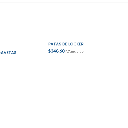
PATAS DE LOCKER
ES
AÑADIR AL CARRITO
$
348.60
IVA incluido
GAVETAS
ARCH