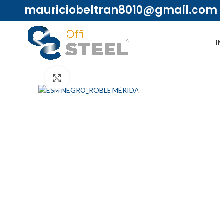
mauriciobeltran8010@gmail.com
I
Ampliar