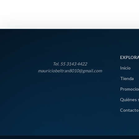
EXPLOR
Tel. 55 3143 4422
Inicio
mauriciobeltran8010@gmail.com
Tienda
Promocio
Quiénes 
Contacto