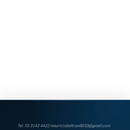
Tel. 55 3143 4422 mauriciobeltran8010@gmail.com