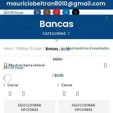
mauriciobeltran8010@gmail.com
INICIO
TIENDA
PROMOCIONES
QUIÉNES SOMOS
Bancas
CONTACTO
Escribe lo que buscas
INICIAR SESIÓN / REGISTRARSE
CATEGORÍAS
Mostrando los 4 resultados
Inicio
Oficina / Escolar
Bancas
$
0.00
0
ITEMS
/
MENU
Mostrar barra lateral
$
0.00
/
Cerrar
Cerrar
SELECCIONAR
SELECCIONAR
OPCIONES
OPCIONES