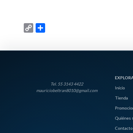
Copy
Compartir
Link
EXPLOR
Tel. 55 3143 4422
Inicio
mauriciobeltran8010@gmail.com
Tienda
Promocio
Quiénes 
Contacto