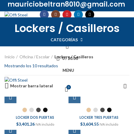
mauriciobeltran8010@gmail.com
INICIO
TIENDA
PROMOCIONES
QUIÉNES SOMOS
Lockers / Casilleros
CONTACTO
INICIAR SESIÓN / REGISTRARSE
CATEGORÍAS
Inicio
Oficina / Escolar
Lockers / Casilleros
0
/
$
0.00
Mostrando los 10 resultados
MENU
Mostrar barra lateral
0
LOCKER DOS PUERTAS
LOCKER TRES PUERTAS
$
3,401.26
$
3,604.55
IVA incluido
IVA incluido