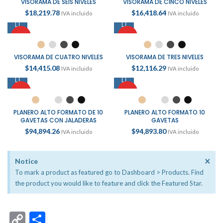
VISORAMA DE SEIS NIVELES
VISORAMA DE CINCO NIVELES
$
18,219.78
$
16,418.64
IVA incluido
IVA incluido
HOT
HOT
VISORAMA DE CUATRO NIVELES
VISORAMA DE TRES NIVELES
$
14,415.08
$
12,116.29
IVA incluido
IVA incluido
HOT
HOT
PLANERO ALTO FORMATO DE 10
PLANERO ALTO FORMATO 10
GAVETAS CON JALADERAS
GAVETAS
$
94,894.26
$
94,893.80
IVA incluido
IVA incluido
×
Notice
To mark a product as featured go to Dashboard > Products. Find
the product you would like to feature and click the Featured Star.
Copy
Compartir