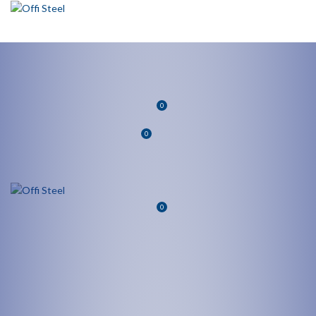
INICIO
TIENDA
PROMOCIONES
QUIÉNES SOMOS
CONTACTO
INICIAR SESIÓN / REGISTRARSE
0
0
$
0.00
MENU
0