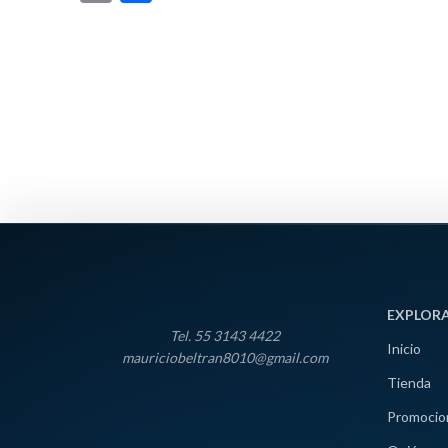
Link
EXPLOR
Tel. 55 3143 4422
Inicio
mauriciobeltran8010@gmail.com
Tienda
Promocio