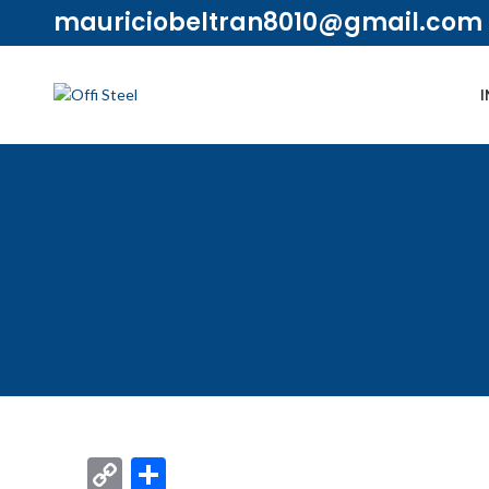
mauriciobeltran8010@gmail.com
I
Copy
Compartir