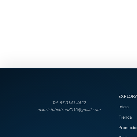
EXPLOR
Tel. 55 3143 4422
Inicio
mauriciobeltran8010@gmail.com
Tienda
Promocio