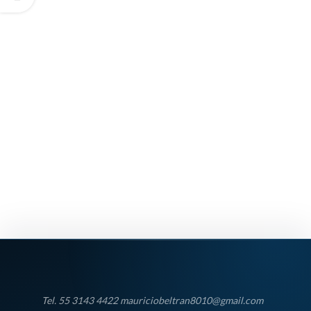
Tel. 55 3143 4422 mauriciobeltran8010@gmail.com