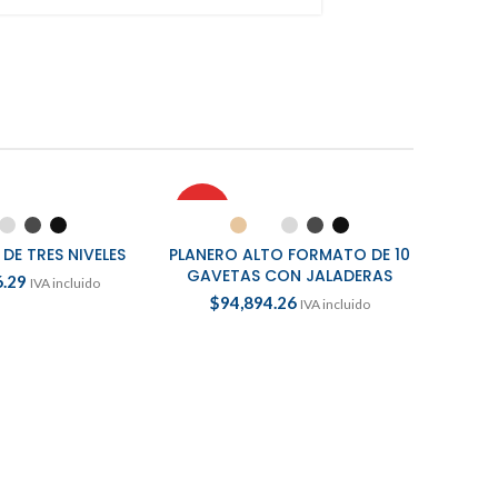
HOT
HOT
ONAR OPCIONES
SELECCIONAR OPCIONES
SEL
DE TRES NIVELES
PLANERO ALTO FORMATO DE 10
PLANE
GAVETAS CON JALADERAS
6.29
IVA incluido
$
94,894.26
$
9
IVA incluido
ice
n can