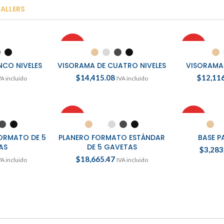
BUY NOW
SALLERS
HOT
HOT
OPCIONES
SELECCIONAR OPCIONES
SELECCI
NCO NIVELES
VISORAMA DE CUATRO NIVELES
VISORAMA 
$
14,415.08
$
12,11
VA incluido
IVA incluido
HOT
HOT
OPCIONES
SELECCIONAR OPCIONES
SELECCI
ORMATO DE 5
PLANERO FORMATO ESTÁNDAR
BASE P
AS
DE 5 GAVETAS
$
3,283
$
18,665.47
VA incluido
IVA incluido