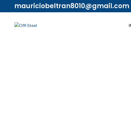
mauriciobeltran8010@gmail.com
I