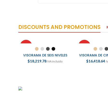
DISCOUNTS AND PROMOTIONS
HOT
HOT
SELECCIONAR OPCIONES
SELECCIONAR 
VISORAMA DE SEIS NIVELES
VISORAMA DE CI
$
18,219.78
$
16,418.64
IVA incluido
I
NEW PRODUCTS
Roar Ice
cream
Using dummy content or fake information
in the design.