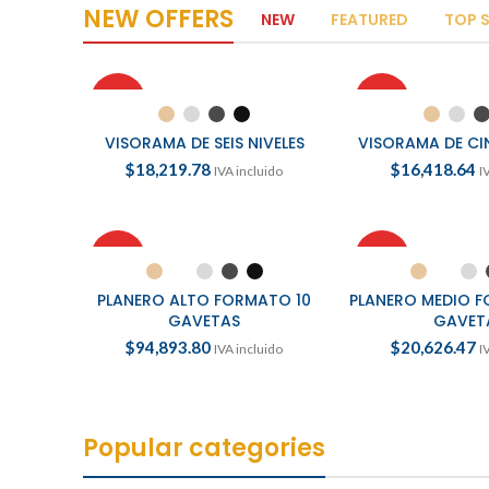
NEW OFFERS
NEW
FEATURED
TOP 
TO SHOP
HOT
HOT
SELECCIONAR OPCIONES
SELECCIONAR 
VISORAMA DE SEIS NIVELES
VISORAMA DE CI
$
18,219.78
$
16,418.64
IVA incluido
I
HOT
HOT
SELECCIONAR OPCIONES
SELECCIONAR 
PLANERO ALTO FORMATO 10
PLANERO MEDIO F
GAVETAS
GAVET
$
94,893.80
$
20,626.47
IVA incluido
I
Popular categories