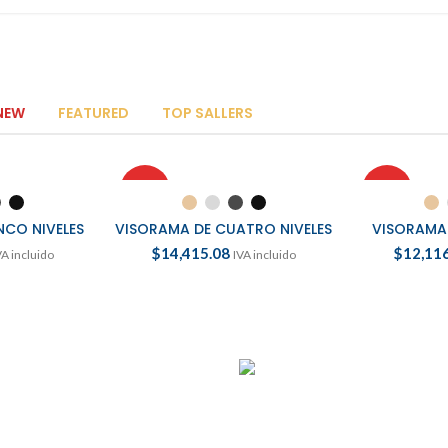
NEW
FEATURED
TOP SALLERS
HOT
HOT
OPCIONES
SELECCIONAR OPCIONES
SELECCI
NCO NIVELES
VISORAMA DE CUATRO NIVELES
VISORAMA 
$
14,415.08
$
12,11
VA incluido
IVA incluido
VEGAN FOOD
Organic R
Products with elegant desig
quickly begin to bloat.