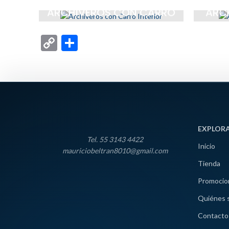
ARCHIVEROS CON CARRO
ARC
INTERIOR
Copy
Compartir
Link
EXPLOR
Tel. 55 3143 4422
Inicio
mauriciobeltran8010@gmail.com
Tienda
Promocio
Quiénes 
Contacto