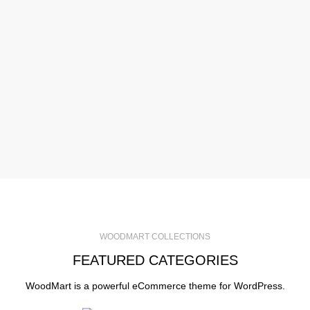
Semper vulput
aliquam curae e
quisque gravi
fusce cum at
$999.0
WOODMART COLLECTIONS
FEATURED CATEGORIES
WoodMart is a powerful eCommerce theme for WordPress.