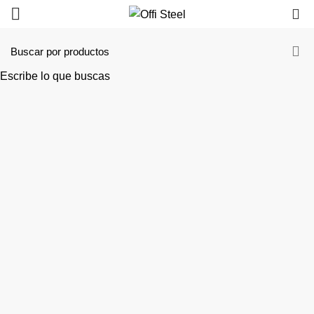
0
Simpl
Escribe lo que buscas
Rock
Chair
Semper vulputa
aliquam curae
condimentum q
gravida fusce c
arcu cum at.