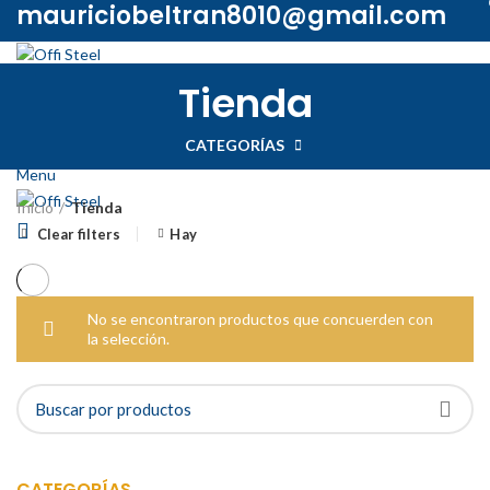
mauriciobeltran8010@gmail.com
INICIO
TIENDA
PROMOCIONES
QUIÉNES SOMOS
Tienda
CONTACTO
Iniciar Sesión / Registrarse
CATEGORÍAS
0
/
$
0.00
Menu
Inicio
Tienda
Clear filters
Hay
No se encontraron productos que concuerden con
la selección.
CATEGORÍAS