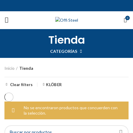
0
Tienda
CATEGORÍAS
Inicio
Tienda
Clear filters
KLÖBER
No se encontraron productos que concuerden con
la selección.