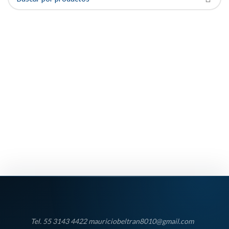
Tel. 55 3143 4422 mauriciobeltran8010@gmail.com