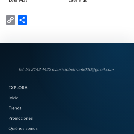
Leer Más
Leer Más
Copy
Compartir
Link
Tel. 55 3143 4422 mauriciobeltran8010@gmail.com
EXPLORA
Inicio
Tienda
Promociones
Quiénes somos