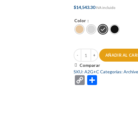
$
14,543.30
IVA incluido
Color
AÑADIR AL CAR
Comparar
SKU:
A2G+C
Categorías:
Archiv
Copy
Comparti
Link