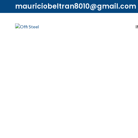
mauriciobeltran8010@gmail.com
I
Ampliar