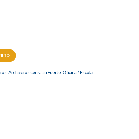
RITO
eros
,
Archiveros con Caja Fuerte
,
Oficina / Escolar
r