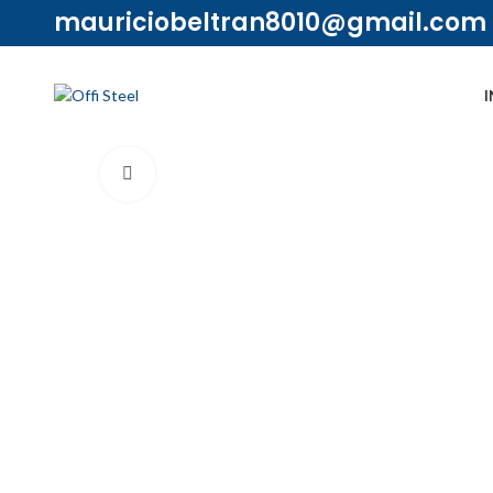
mauriciobeltran8010@gmail.com
I
Ampliar