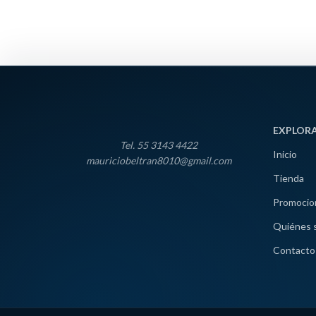
EXPLOR
Tel. 55 3143 4422
Inicio
mauriciobeltran8010@gmail.com
Tienda
Promocio
Quiénes 
Contacto