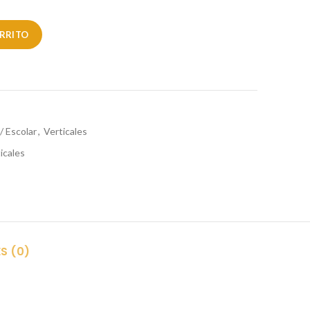
ARRITO
/ Escolar
,
Verticales
icales
r
S (0)