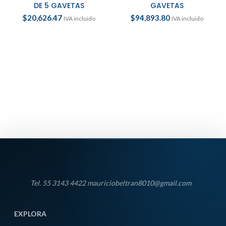
DE 5 GAVETAS
GAVETAS
$
20,626.47
$
94,893.80
IVA incluido
IVA incluido
Tel. 55 3143 4422 mauriciobeltran8010@gmail.com
EXPLORA