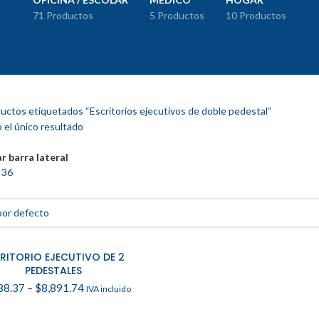
71 Productos
5 Productos
10 Productos
ctos etiquetados “Escritorios ejecutivos de doble pedestal”
el único resultado
r barra lateral
4
36
RITORIO EJECUTIVO DE 2
ELECCIONAR OPCIONES
PEDESTALES
88.37
–
$
8,891.74
IVA incluido