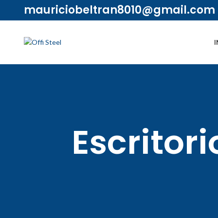
mauriciobeltran8010@gmail.com
I
Escritor