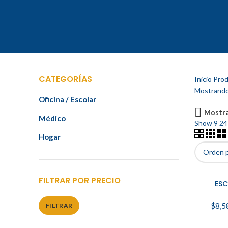
CATEGORÍAS
Inicio
Produ
Mostrando 
Oficina / Escolar
Mostra
Médico
Show
9
2
Hogar
FILTRAR POR PRECIO
ESC
S
$
8,5
FILTRAR