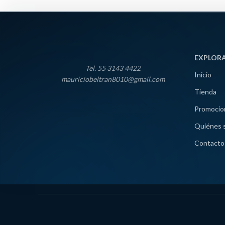
EXPLOR
Tel. 55 3143 4422
Inicio
mauriciobeltran8010@gmail.com
Tienda
Promocio
Quiénes 
Contacto