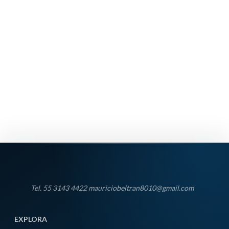
Tel. 55 3143 4422 mauriciobeltran8010@gmail.com
EXPLORA