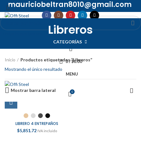
mauriciobeltran8010@gmail.com
INICIO
TIENDA
PROMOCIONES
QUIÉNES SOMOS
Libreros
CONTACTO
Escribe lo que buscas
INICIAR SESIÓN / REGISTRARSE
CATEGORÍAS
Inicio
Productos etiquetados “Libreros”
0
/
$
0.00
Mostrando el único resultado
MENU
Mostrar barra lateral
0
LIBRERO 4 ENTREPAÑOS
$
5,851.72
IVA incluido