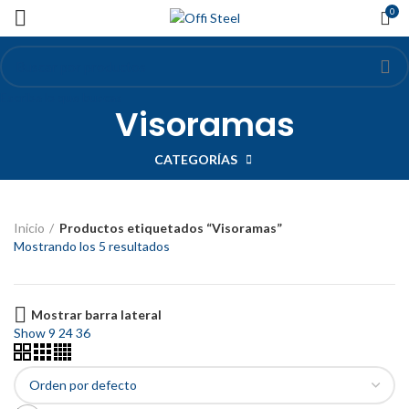
0
Escribe lo que buscas
Visoramas
CATEGORÍAS
Inicio
Productos etiquetados “Visoramas”
Mostrando los 5 resultados
Mostrar barra lateral
Show
9
24
36